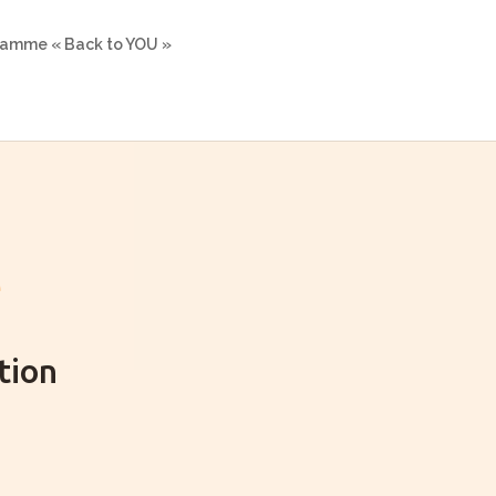
ramme « Back to YOU »
e
tion